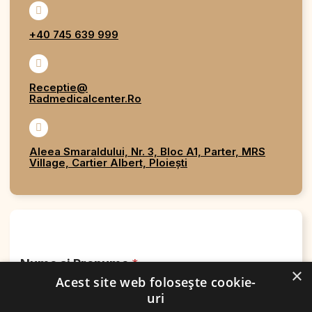
+40 745 639 999
Receptie@
Radmedicalcenter.ro
Aleea Smaraldului, Nr. 3, Bloc A1, Parter, MRS
Village, Cartier Albert, Ploiești
Nume si Prenume
*
×
Acest site web folosește cookie-
uri