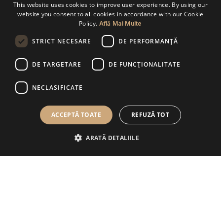
This website uses cookies to improve user experience. By using our
website you consent to all cookies in accordance with our Cookie
Policy.
Află Mai Multe
Alege specializarea dorita
STRICT NECESARE
DE PERFORMANȚĂ
DE TARGETARE
DE FUNCŢIONALITATE
Emailul dumneavoastr
*
NECLASIFICATE
ACCEPTĂ TOATE
REFUZĂ TOT
ARATĂ DETALIILE
Numarul dumneavoastra de telefon
*
Mesajul dumneavoastra